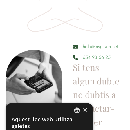
hola@inspiram.net
654 93 56 25
Si tens
algun dubte
no dubtis a
contactar-
×
Aquest lloc web utilitza
nos per
SPANISH
galetes