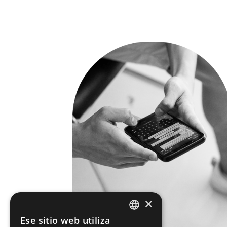
×
Ese sitio web utiliza
SPANISH