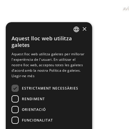
AV
×
Aquest lloc web utilitza
SPANISH
galetes
CATALAN
Aquest lloc web utilitza galetes per millorar
l'experiència de l'usuari. En utilitzar el
nostre lloc web, accepteu totes les galetes
d’acord amb la nostra Política de galetes.
Llegir-ne més
ESTRICTAMENT NECESSÀRIES
RENDIMENT
ORIENTACIÓ
FUNCIONALITAT