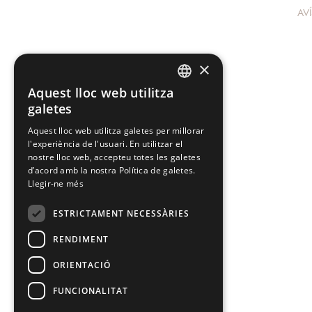
AV
×
Aquest lloc web utilitza
SPANISH
galetes
CATALAN
Aquest lloc web utilitza galetes per millorar
l'experiència de l'usuari. En utilitzar el
nostre lloc web, accepteu totes les galetes
d’acord amb la nostra Política de galetes.
Llegir-ne més
ESTRICTAMENT NECESSÀRIES
RENDIMENT
ORIENTACIÓ
FUNCIONALITAT