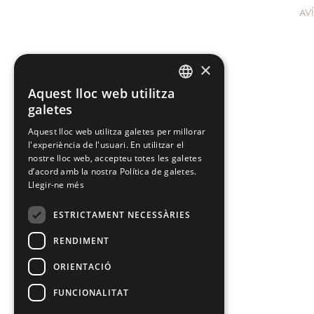
AV
×
Aquest lloc web utilitza
SPANISH
galetes
CATALAN
Aquest lloc web utilitza galetes per millorar
l'experiència de l'usuari. En utilitzar el
nostre lloc web, accepteu totes les galetes
d’acord amb la nostra Política de galetes.
Llegir-ne més
ESTRICTAMENT NECESSÀRIES
RENDIMENT
ORIENTACIÓ
FUNCIONALITAT