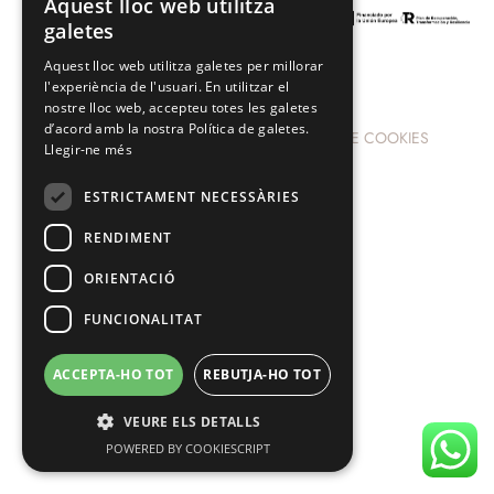
Aquest lloc web utilitza
SPANISH
galetes
CATALAN
Aquest lloc web utilitza galetes per millorar
l'experiència de l'usuari. En utilitzar el
nostre lloc web, accepteu totes les galetes
d’acord amb la nostra Política de galetes.
AVÍS LEGAL
POLÍTICA DE PRIVACITAT
POLÍTICA DE COOKIES
Llegir-ne més
CONDICIONS D'ÚS
ESTRICTAMENT NECESSÀRIES
RENDIMENT
ORIENTACIÓ
FUNCIONALITAT
ACCEPTA-HO TOT
REBUTJA-HO TOT
VEURE ELS DETALLS
POWERED BY COOKIESCRIPT